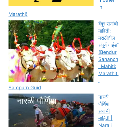
mother
in
Marathi)
बेंदूर सणांची
माहिती:
मराठीतील
संपूर्ण गाईड”
(Bendur
Sananch
i Mahiti:
Marathiti
l
Sampurn Guid
नारळी
पौर्णिमा
सणांची
माहिती |
Narali