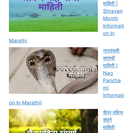
माहिती |
Shravan
Month
Informati
on In
Marathi
नागपंचमी
सणाची
माहिती (
Nag
Pancha
mi
Informati
on In Marathi)
चैत्र महिना
संपूर्ण
माहिती