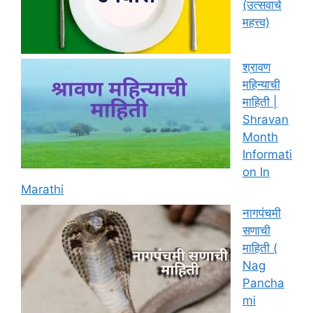
(उत्सवाचे
महत्त्व)
श्रावण
महिन्याची
माहिती |
Shravan
Month
Informati
on In
Marathi
नागपंचमी
सणाची
माहिती (
Nag
Pancha
mi