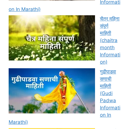
Informati
on In Marathi)
चैत्र महिना
संपूर्ण
माहिती
(chaitra
month
Informati
on)
गुढीपाडवा
सणाची
माहिती
(Gudi
Padwa
Informati
on In
Marathi)