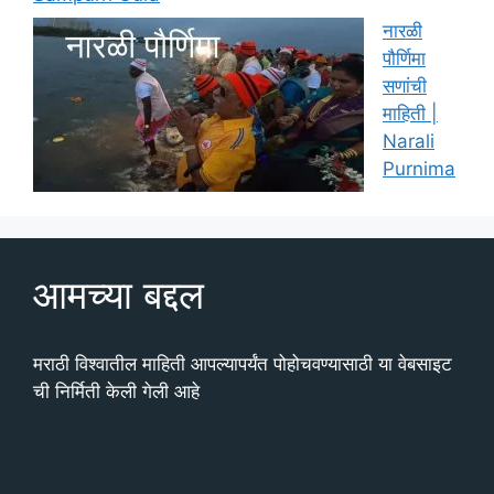
नारळी
पौर्णिमा
सणांची
माहिती |
Narali
Purnima
आमच्या बद्दल
मराठी विश्वातील माहिती आपल्यापर्यंत पोहोचवण्यासाठी या वेबसाइट
ची निर्मिती केली गेली आहे