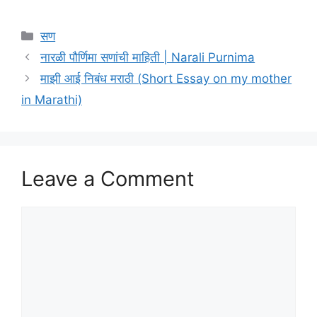
Categories
सण
नारळी पौर्णिमा सणांची माहिती | Narali Purnima
माझी आई निबंध मराठी (Short Essay on my mother
in Marathi)
Leave a Comment
Comment