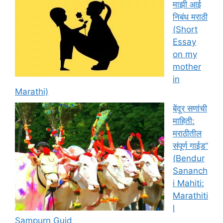
माझी आई
निबंध मराठी
(Short
Essay
on my
mother
in
Marathi)
बेंदूर सणांची
माहिती:
मराठीतील
संपूर्ण गाईड”
(Bendur
Sananch
i Mahiti:
Marathiti
l
Sampurn Guid