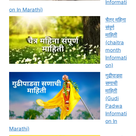
Informati
on In Marathi)
चैत्र महिना
संपूर्ण
माहिती
(chaitra
month
Informati
on)
गुढीपाडवा
सणाची
माहिती
(Gudi
Padwa
Informati
on In
Marathi)