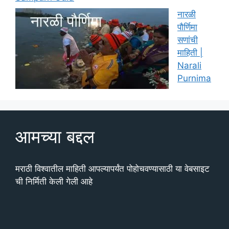
नारळी
पौर्णिमा
सणांची
माहिती |
Narali
Purnima
आमच्या बद्दल
मराठी विश्वातील माहिती आपल्यापर्यंत पोहोचवण्यासाठी या वेबसाइट
ची निर्मिती केली गेली आहे