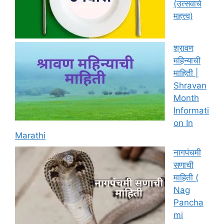
(उत्सवाचे
महत्त्व)
श्रावण
महिन्याची
माहिती |
Shravan
Month
Informati
on In
Marathi
नागपंचमी
सणाची
माहिती (
Nag
Pancha
mi