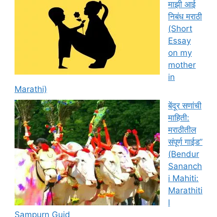
माझी आई
निबंध मराठी
(Short
Essay
on my
mother
in
Marathi)
बेंदूर सणांची
माहिती:
मराठीतील
संपूर्ण गाईड”
(Bendur
Sananch
i Mahiti:
Marathiti
l
Sampurn Guid