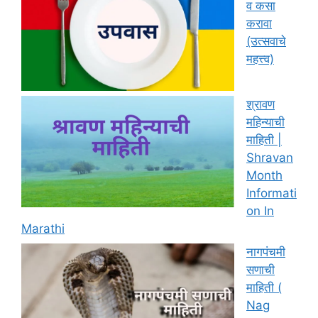
व कसा
करावा
(उत्सवाचे
महत्त्व)
श्रावण
महिन्याची
माहिती |
Shravan
Month
Informati
on In
Marathi
नागपंचमी
सणाची
माहिती (
Nag