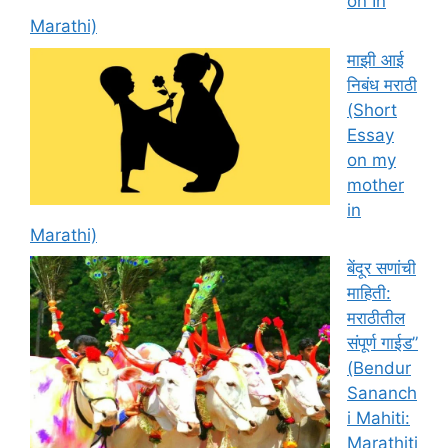
on In
Marathi)
माझी आई
निबंध मराठी
(Short
Essay
on my
mother
in
Marathi)
बेंदूर सणांची
माहिती:
मराठीतील
संपूर्ण गाईड”
(Bendur
Sananch
i Mahiti:
Marathiti