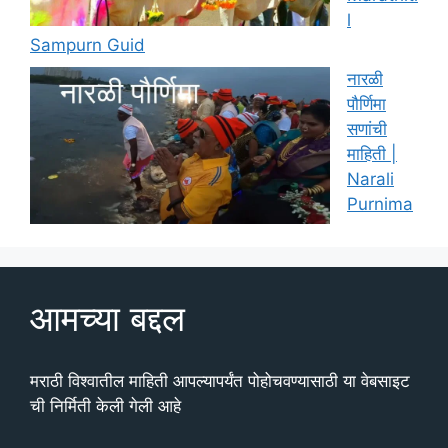
l
Sampurn Guid
नारळी
पौर्णिमा
सणांची
माहिती |
Narali
Purnima
आमच्या बद्दल
मराठी विश्वातील माहिती आपल्यापर्यंत पोहोचवण्यासाठी या वेबसाइट
ची निर्मिती केली गेली आहे