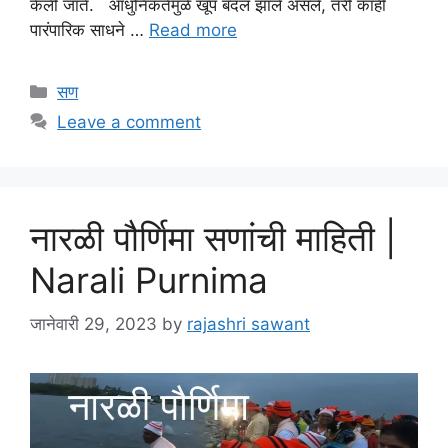
केली जाते. आधुनिकतेमुळे खूप बदल झाले असले, तरी काही
पारंपारिक साधने …
Read more
Categories
सण
Leave a comment
नारळी पौर्णिमा सणांची माहिती |
Narali Purnima
जानेवारी 29, 2023
by
rajashri sawant