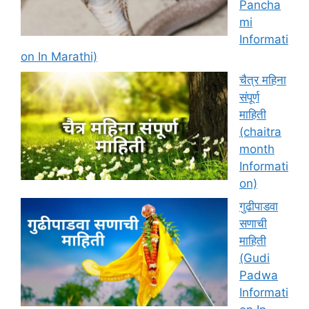
Pancha
mi
Informati
on In Marathi)
चैत्र महिना
संपूर्ण
माहिती
(chaitra
month
Informati
on)
गुढीपाडवा
सणाची
माहिती
(Gudi
Padwa
Informati