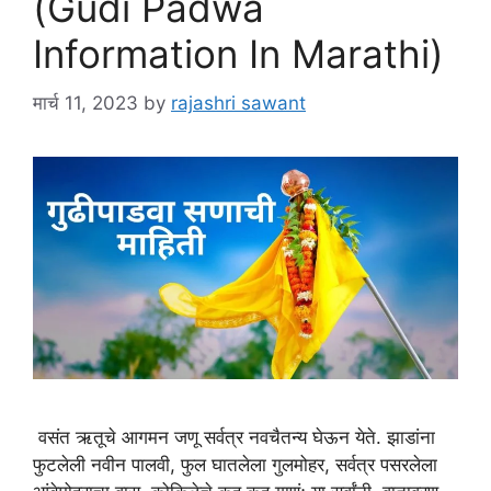
(Gudi Padwa
Information In Marathi)
मार्च 11, 2023
by
rajashri sawant
वसंत ऋतूचे आगमन जणू सर्वत्र नवचैतन्य घेऊन येते. झाडांना
फुटलेली नवीन पालवी, फुल घातलेला गुलमोहर, सर्वत्र पसरलेला