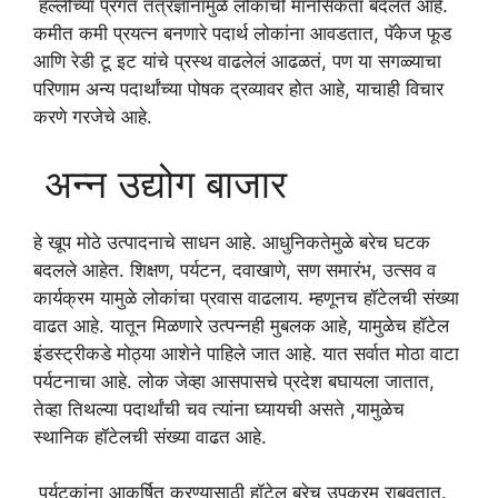
हल्लीच्या प्रगत तंत्रज्ञानामुळे लोकांची मानसिकता बदलत आहे.
कमीत कमी प्रयत्न बनणारे पदार्थ लोकांना आवडतात, पॅकेज फूड
आणि रेडी टू इट यांचे प्रस्थ वाढलेलं आढळतं, पण या सगळ्याचा
परिणाम अन्य पदार्थांच्या पोषक द्रव्यावर होत आहे, याचाही विचार
करणे गरजेचे आहे.
अन्न उद्योग बाजार
हे खूप मोठे उत्पादनाचे साधन आहे. आधुनिकतेमुळे बरेच घटक
बदलले आहेत. शिक्षण, पर्यटन, दवाखाणे, सण समारंभ, उत्सव व
कार्यक्रम यामुळे लोकांचा प्रवास वाढलाय. म्हणूनच हॉटेलची संख्या
वाढत आहे. यातून मिळणारे उत्पन्नही मुबलक आहे, यामुळेच हॉटेल
इंडस्ट्रीकडे मोठ्या आशेने पाहिले जात आहे. यात सर्वात मोठा वाटा
पर्यटनाचा आहे. लोक जेव्हा आसपासचे प्रदेश बघायला जातात,
तेव्हा तिथल्या पदार्थांची चव त्यांना घ्यायची असते ,यामुळेच
स्थानिक हॉटेलची संख्या वाढत आहे.
पर्यटकांना आकर्षित करण्यासाठी हॉटेल बरेच उपक्रम राबवतात.