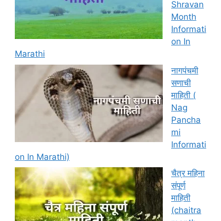
Shravan
Month
Informati
on In
Marathi
नागपंचमी
सणाची
माहिती (
Nag
Pancha
mi
Informati
on In Marathi)
चैत्र महिना
संपूर्ण
माहिती
(chaitra