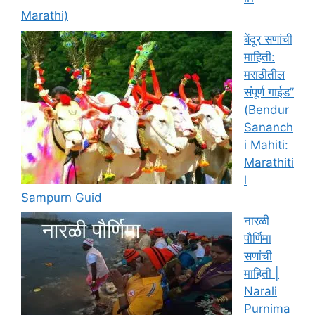
Marathi)
बेंदूर सणांची
माहिती:
मराठीतील
संपूर्ण गाईड”
(Bendur
Sananch
i Mahiti:
Marathiti
l
Sampurn Guid
नारळी
पौर्णिमा
सणांची
माहिती |
Narali
Purnima